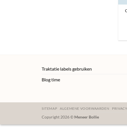
C
Traktatie labels gebruiken
Blog time
SITEMAP
ALGEMENE VOORWAARDEN
PRIVACY
Copyright 2026 ©
Meneer Bollie