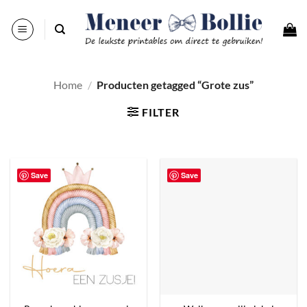
Ga
naar
inhoud
Home
/
Producten getagged “Grote zus”
FILTER
Save
Save