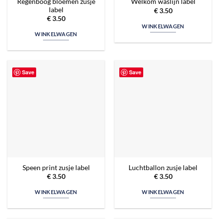
Regenboog bloemen zusje
Welkom waslijn label
label
€
3.50
€
3.50
WINKELWAGEN
WINKELWAGEN
Save
Save
Speen print zusje label
Luchtballon zusje label
€
3.50
€
3.50
WINKELWAGEN
WINKELWAGEN