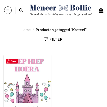
Ga
naar
inhoud
Home
/
Producten getagged “Kasteel”
FILTER
Save