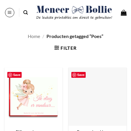
Ga
naar
inhoud
Home
/
Producten getagged “Poes”
FILTER
Save
Save