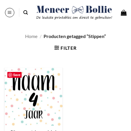
Ga
naar
inhoud
Home
/
Producten getagged “Stippen”
FILTER
Save