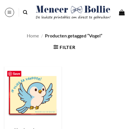
Ga
naar
inhoud
Home
/
Producten getagged “Vogel”
FILTER
Save