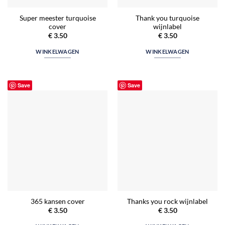
Super meester turquoise
Thank you turquoise
cover
wijnlabel
€
3.50
€
3.50
WINKELWAGEN
WINKELWAGEN
Save
Save
365 kansen cover
Thanks you rock wijnlabel
€
3.50
€
3.50