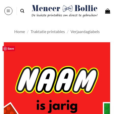
Ga
naar
inhoud
Home
/
Traktatie printables
/
Verjaardaglabels
Save