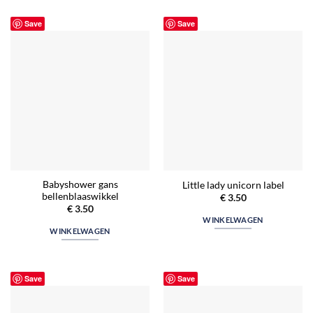
Save
Save
Babyshower gans
Little lady unicorn label
bellenblaaswikkel
€
3.50
€
3.50
WINKELWAGEN
WINKELWAGEN
Save
Save