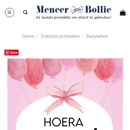
Ga
naar
inhoud
Home
/
Traktatie printables
/
Babylabels
Save