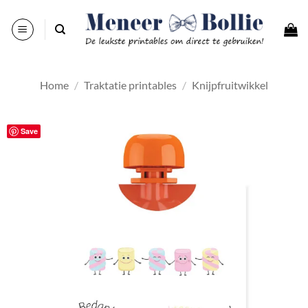
Ga
naar
inhoud
Home
/
Traktatie printables
/
Knijpfruitwikkel
Save