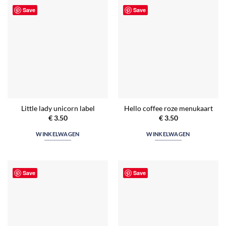
Save
Save
Little lady unicorn label
Hello coffee roze menukaart
€
3.50
€
3.50
WINKELWAGEN
WINKELWAGEN
Save
Save