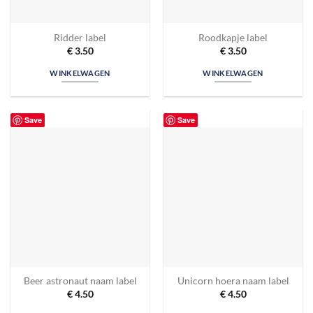
Ridder label
Roodkapje label
€
3.50
€
3.50
WINKELWAGEN
WINKELWAGEN
Save
Save
Beer astronaut naam label
Unicorn hoera naam label
€
4.50
€
4.50