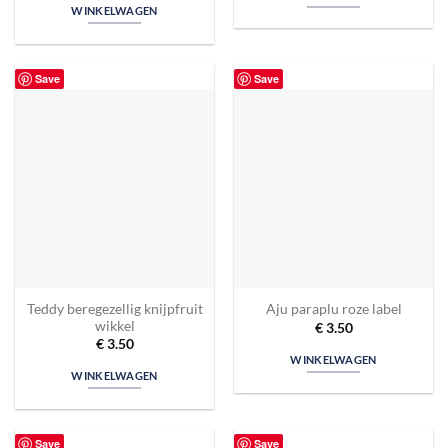
WINKELWAGEN
Save
Save
Teddy beregezellig knijpfruit
Aju paraplu roze label
wikkel
€
3.50
€
3.50
WINKELWAGEN
WINKELWAGEN
Save
Save