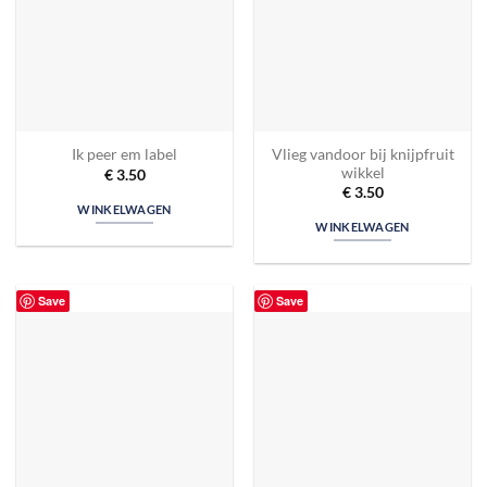
Vlieg vandoor bij knijpfruit
Ik peer em label
wikkel
€
3.50
€
3.50
WINKELWAGEN
WINKELWAGEN
Save
Save