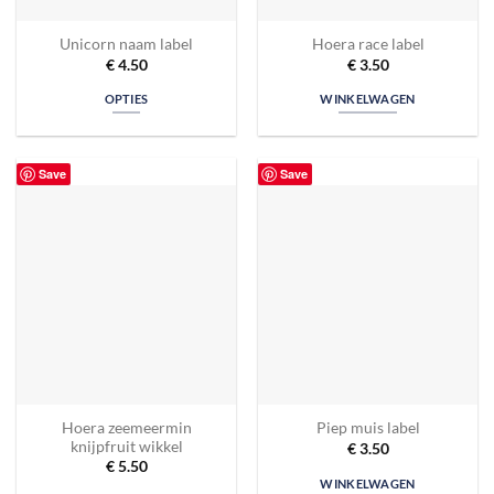
Unicorn naam label
Hoera race label
€
4.50
€
3.50
OPTIES
WINKELWAGEN
Save
Save
Hoera zeemeermin
Piep muis label
knijpfruit wikkel
€
3.50
€
5.50
WINKELWAGEN