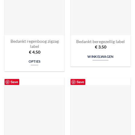
Bedankt regenboog zigzag
Bedankt beregezellig label
label
€
3.50
€
4.50
WINKELWAGEN
OPTIES
Save
Save