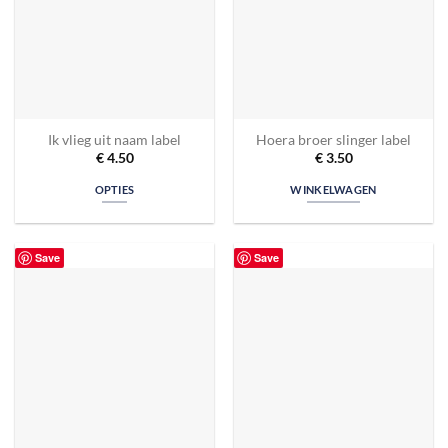
Ik vlieg uit naam label
Hoera broer slinger label
€
4.50
€
3.50
OPTIES
WINKELWAGEN
Save
Save