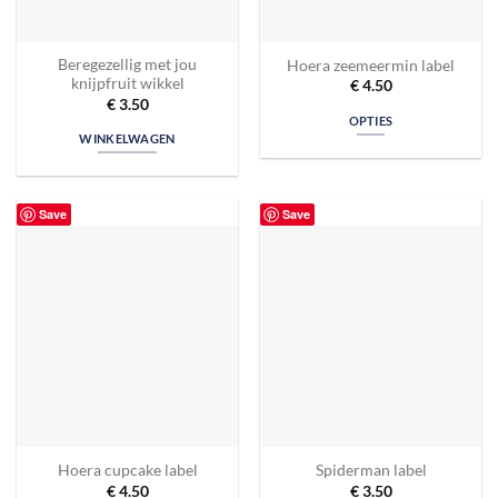
Beregezellig met jou
Hoera zeemeermin label
knijpfruit wikkel
€
4.50
€
3.50
OPTIES
WINKELWAGEN
Save
Save
Hoera cupcake label
Spiderman label
€
4.50
€
3.50