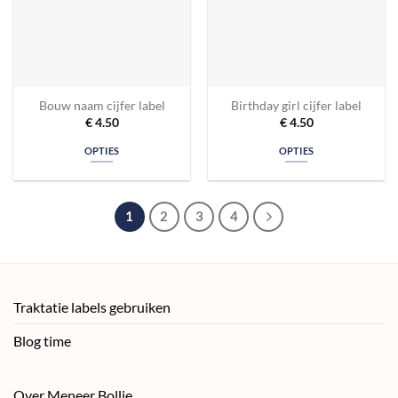
Bouw naam cijfer label
Birthday girl cijfer label
€
4.50
€
4.50
OPTIES
OPTIES
1
2
3
4
Traktatie labels gebruiken
Blog time
Over Meneer Bollie