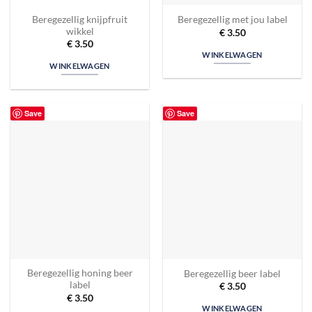
Beregezellig knijpfruit
Beregezellig met jou label
wikkel
€
3.50
€
3.50
WINKELWAGEN
WINKELWAGEN
Save
Save
Beregezellig honing beer
Beregezellig beer label
label
€
3.50
€
3.50
WINKELWAGEN