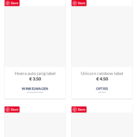
Save
Save
Hoera auto jarig label
Unicorn rainbow label
€
3.50
€
4.50
WINKELWAGEN
OPTIES
Save
Save