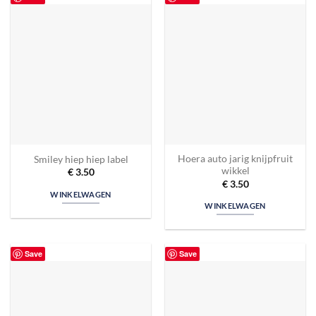
Hoera auto jarig knijpfruit
Smiley hiep hiep label
wikkel
€
3.50
€
3.50
WINKELWAGEN
WINKELWAGEN
Save
Save