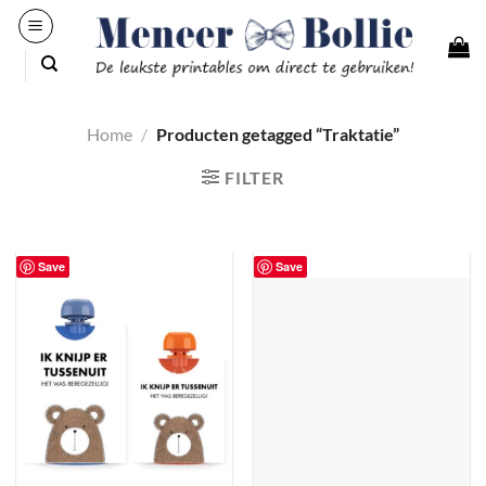
Ga
naar
inhoud
Home
/
Producten getagged “Traktatie”
FILTER
Save
Save