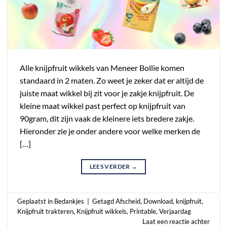
Alle knijpfruit wikkels van Meneer Bollie komen
standaard in 2 maten. Zo weet je zeker dat er altijd de
juiste maat wikkel bij zit voor je zakje knijpfruit. De
kleine maat wikkel past perfect op knijpfruit van
90gram, dit zijn vaak de kleinere iets bredere zakje.
Hieronder zie je onder andere voor welke merken de
[…]
LEES VERDER
→
Geplaatst in
Bedankjes
|
Getagd
Afscheid
,
Download
,
knijpfruit
,
Knijpfruit trakteren
,
Knijpfruit wikkels
,
Printable
,
Verjaardag
Laat een reactie achter